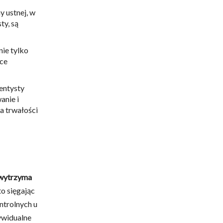
y ustnej, w
ty, są
nie tylko
yce
dentysty
anie i
a trwałości
 wytrzyma
o sięgając
ntrolnych u
dywidualne