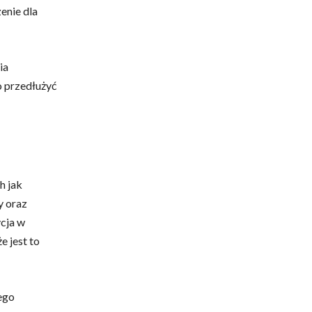
enie dla
ia
o przedłużyć
h jak
y oraz
cja w
e jest to
ego