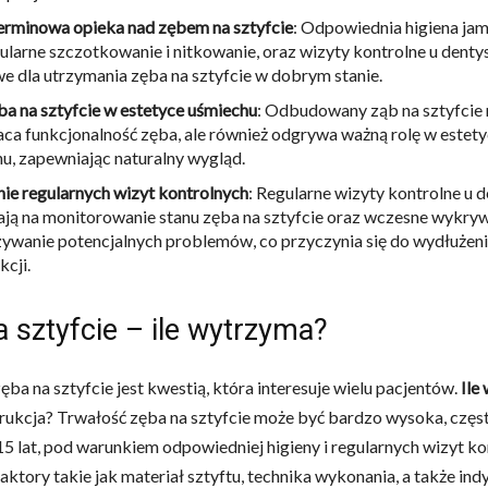
rminowa opieka nad zębem na sztyfcie
: Odpowiednia higiena jam
ularne szczotkowanie i nitkowanie, oraz wizyty kontrolne u dentys
e dla utrzymania zęba na sztyfcie w dobrym stanie.
ba na sztyfcie w estetyce uśmiechu
: Odbudowany ząb na sztyfcie 
ca funkcjonalność zęba, ale również odgrywa ważną rolę w estet
u, zapewniając naturalny wygląd.
ie regularnych wizyt kontrolnych
: Regularne wizyty kontrolne u 
ją na monitorowanie stanu zęba na sztyfcie oraz wczesne wykryw
ywanie potencjalnych problemów, co przyczynia się do wydłużeni
kcji.
 sztyfcie – ile wytrzyma?
ęba na sztyfcie jest kwestią, która interesuje wielu pacjentów.
Ile
rukcja? Trwałość zęba na sztyfcie może być bardzo wysoka, częst
5 lat, pod warunkiem odpowiedniej higieny i regularnych wizyt ko
Faktory takie jak materiał sztyftu, technika wykonania, a także in