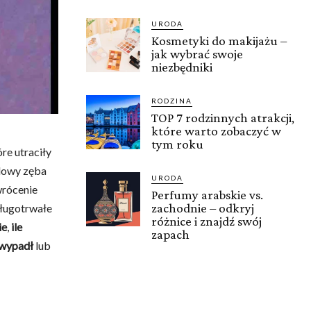
URODA
Kosmetyki do makijażu –
jak wybrać swoje
niezbędniki
RODZINA
TOP 7 rodzinnych atrakcji,
które warto zobaczyć w
tym roku
re utraciły
udowy zęba
URODA
wrócenie
Perfumy arabskie vs.
zachodnie – odkryj
długotrwałe
różnice i znajdź swój
ie
,
ile
zapach
 wypadł
lub