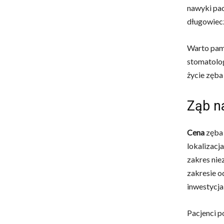
nawyki pac
długowiec
Warto pami
stomatolog
życie zęba
Ząb na
Cena
zęba 
lokalizacj
zakres nie
zakresie o
inwestycja 
Pacjenci p