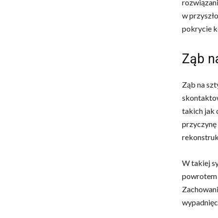
rozwiązani
w przyszło
pokrycie k
Ząb na
Ząb na szt
skontaktow
takich jak 
przyczynę
rekonstruk
W takiej s
powrotem n
Zachowanie
wypadnięci