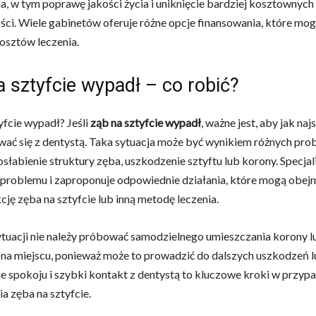
a, w tym poprawę jakości życia i uniknięcie bardziej kosztownych 
ści. Wiele gabinetów oferuje różne opcje finansowania, które mog
osztów leczenia.
 sztyfcie wypadł – co robić?
yfcie wypadł? Jeśli
ząb na sztyfcie wypadł
, ważne jest, aby jak naj
ać się z dentystą. Taka sytuacja może być wynikiem różnych pr
osłabienie struktury zęba, uszkodzenie sztyftu lub korony. Specjal
 problemu i zaproponuje odpowiednie działania, które mogą obe
cję zęba na sztyfcie lub inną metodę leczenia.
ytuacji nie należy próbować samodzielnego umieszczania korony lu
a miejscu, ponieważ może to prowadzić do dalszych uszkodzeń l
 spokoju i szybki kontakt z dentystą to kluczowe kroki w przyp
a zęba na sztyfcie.