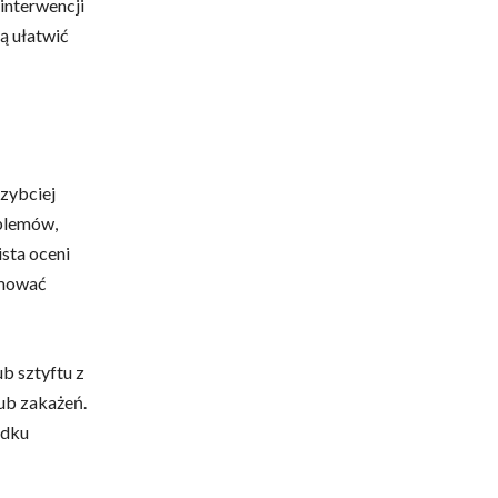
interwencji
ą ułatwić
szybciej
oblemów,
ista oceni
jmować
b sztyftu z
ub zakażeń.
adku