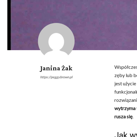
Współczesn
Janina Żak
zęby lub b
https://peggybrown.pl
jest użyci
funkcjonal
rozwiązani
wytrzyma
rusza się
.
Jak w