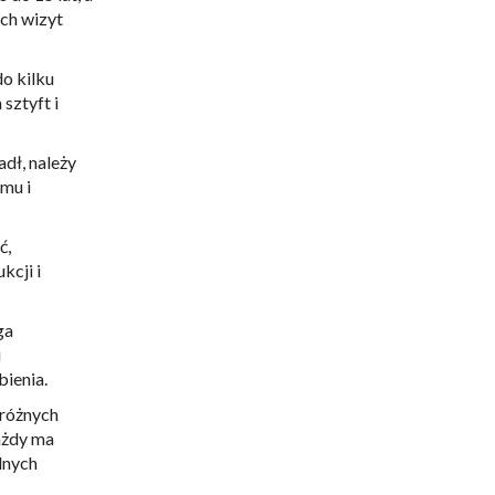
ych wizyt
do kilku
 sztyft i
dł, należy
emu i
ć,
kcji i
ga
u
bienia.
 różnych
ażdy ma
lnych