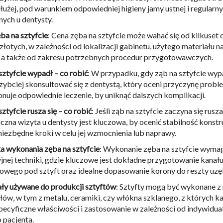
łużej, pod warunkiem odpowiedniej higieny jamy ustnej i regularn
nych u dentysty.
ba na sztyfcie
: Cena zęba na sztyfcie może wahać się od kilkuset 
złotych, w zależności od lokalizacji gabinetu, użytego materiału na
 a także od zakresu potrzebnych procedur przygotowawczych.
sztyfcie wypadł – co robić
: W przypadku, gdy ząb na sztyfcie wypa
szybciej skonsultować się z dentystą, który oceni przyczynę probl
nuje odpowiednie leczenie, by uniknąć dalszych komplikacji.
ztyfcie rusza się – co robić
: Jeśli ząb na sztyfcie zaczyna się rusza
czna wizyta u dentysty jest kluczowa, by ocenić stabilność konstru
niezbędne kroki w celu jej wzmocnienia lub naprawy.
a wykonania zęba na sztyfcie
: Wykonanie zęba na sztyfcie wyma
jnej techniki, gdzie kluczowe jest dokładne przygotowanie kanał
owego pod sztyft oraz idealne dopasowanie korony do reszty uzę
ły używane do produkcji sztyftów
: Sztyfty mogą być wykonane z
łów, w tym z metalu, ceramiki, czy włókna szklanego, z których k
pecyficzne właściwości i zastosowanie w zależności od indywidua
 pacjenta.