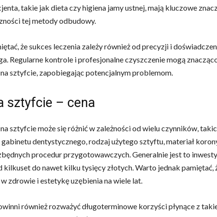
jenta, takie jak dieta czy higiena jamy ustnej, mają kluczowe znacz
zności tej metody odbudowy.
ętać, że sukces leczenia zależy również od precyzji i doświadczen
a. Regularne kontrole i profesjonalne czyszczenie mogą znacząc
 na sztyfcie, zapobiegając potencjalnym problemom.
 sztyfcie – cena
na sztyfcie może się różnić w zależności od wielu czynników, takic
a gabinetu dentystycznego, rodzaj użytego sztyftu, materiał koron
zbędnych procedur przygotowawczych. Generalnie jest to inwesty
d kilkuset do nawet kilku tysięcy złotych. Warto jednak pamiętać, ż
w zdrowie i estetykę uzębienia na wiele lat.
owinni również rozważyć długoterminowe korzyści płynące z taki