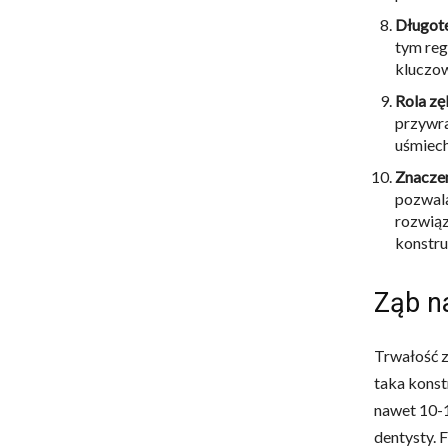
Długote
tym reg
kluczow
Rola zę
przywra
uśmiech
Znaczen
pozwala
rozwiąz
konstru
Ząb na
Trwałość z
taka konst
nawet 10-1
dentysty. 