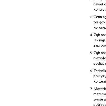
nawet d
kontrol
Cena zę
tysięcy 
koronę,
Ząb na 
jak naj
zapropo
Ząb na s
niezwło
podjąć 
Technik
precyzy
korzeni
Materia
materia
swoje s
potrzeb