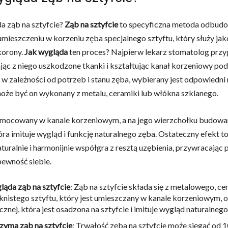
a ząb na sztyfcie?
Ząb na sztyfcie
to specyficzna metoda odbudo
umieszczeniu w korzeniu zęba specjalnego sztyftu, który służy ja
korony.
Jak wygląda
ten proces? Najpierw lekarz stomatolog prz
jąc z niego uszkodzone tkanki i kształtując kanał korzeniowy pod 
 w zależności od potrzeb i stanu zęba, wybierany jest odpowiedni
może być on wykonany z metalu, ceramiki lub włókna szklanego.
t mocowany w kanale korzeniowym, a na jego wierzchołku budowa
óra imituje wygląd i funkcję naturalnego zęba. Ostateczny efekt to
turalnie i harmonijnie współgra z resztą uzębienia, przywracając 
pewność siebie.
ląda ząb na sztyfcie
: Ząb na sztyfcie składa się z metalowego, c
knistego sztyftu, który jest umieszczany w kanale korzeniowym, 
cznej, która jest osadzona na sztyfcie i imituje wygląd naturalnego
rzyma ząb na sztyfcie
: Trwałość zęba na sztyfcie może sięgać od 10