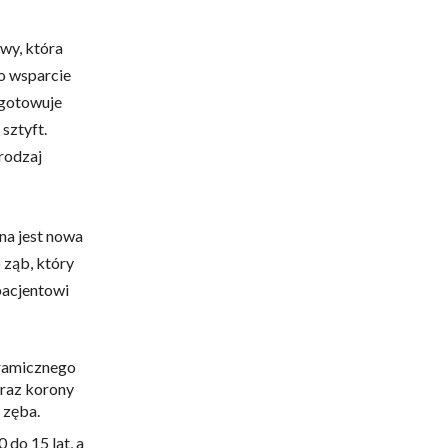
wy, która
ko wsparcie
ygotowuje
sztyft.
 rodzaj
na jest nowa
 ząb, który
pacjentowi
eramicznego
oraz korony
 zęba.
 do 15 lat, a