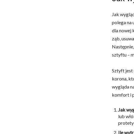
Jak wygląd
polega na 
dla nowej 
ząb, usuwa
Następnie,
sztyftu – 
Sztyft jes
korona, kt
wygląda na
komfort i 
Jak wyg
lub włó
protety
Ile wyt