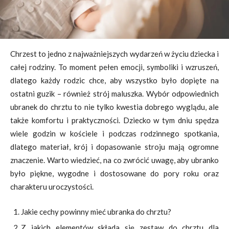
Chrzest to jedno z najważniejszych wydarzeń w życiu dziecka i
całej rodziny. To moment pełen emocji, symboliki i wzruszeń,
dlatego każdy rodzic chce, aby wszystko było dopięte na
ostatni guzik – również strój maluszka. Wybór odpowiednich
ubranek do chrztu to nie tylko kwestia dobrego wyglądu, ale
także komfortu i praktyczności. Dziecko w tym dniu spędza
wiele godzin w kościele i podczas rodzinnego spotkania,
dlatego materiał, krój i dopasowanie stroju mają ogromne
znaczenie. Warto wiedzieć, na co zwrócić uwagę, aby ubranko
było piękne, wygodne i dostosowane do pory roku oraz
charakteru uroczystości.
Jakie cechy powinny mieć ubranka do chrztu?
Z jakich elementów składa się zestaw do chrztu dla