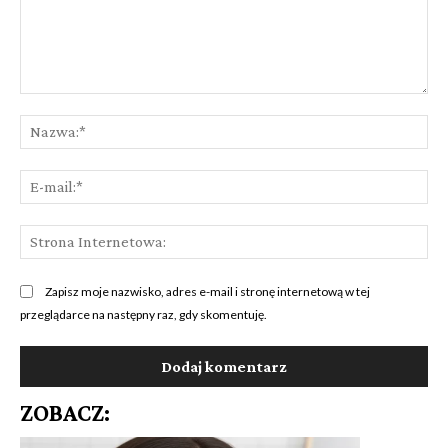
Komentarz:
Na
E-
mai
St
Int
Zapisz moje nazwisko, adres e-mail i stronę internetową w tej
przeglądarce na następny raz, gdy skomentuję.
ZOBACZ: