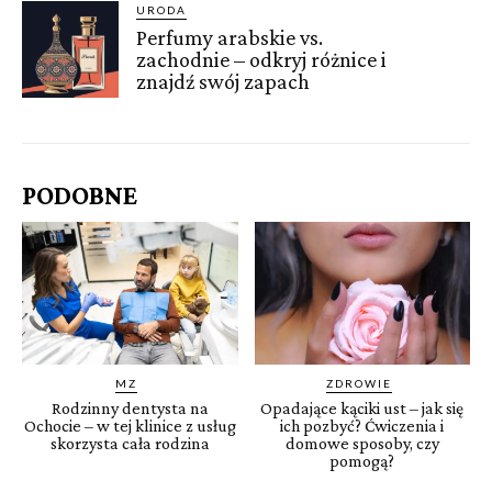
URODA
Perfumy arabskie vs.
zachodnie – odkryj różnice i
znajdź swój zapach
PODOBNE
MZ
ZDROWIE
Rodzinny dentysta na
Opadające kąciki ust – jak się
Ochocie – w tej klinice z usług
ich pozbyć? Ćwiczenia i
skorzysta cała rodzina
domowe sposoby, czy
pomogą?