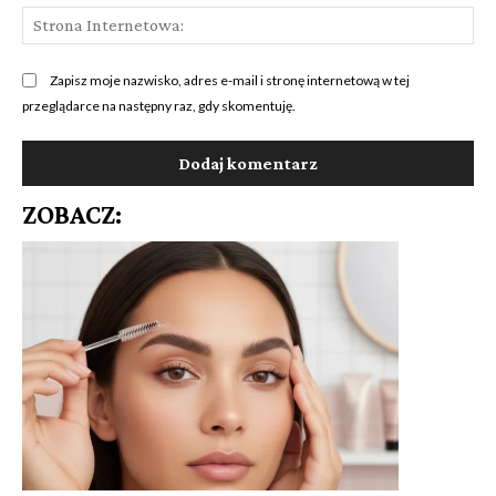
St
Int
Zapisz moje nazwisko, adres e-mail i stronę internetową w tej
przeglądarce na następny raz, gdy skomentuję.
ZOBACZ: