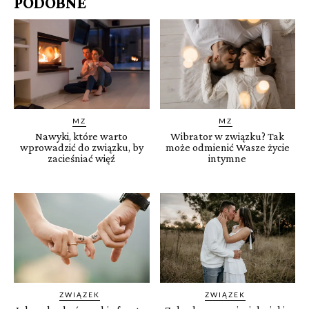
PODOBNE
MZ
MZ
Nawyki, które warto
Wibrator w związku? Tak
wprowadzić do związku, by
może odmienić Wasze życie
zacieśniać więź
intymne
ZWIĄZEK
ZWIĄZEK