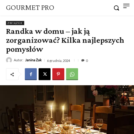
GOURMET PRO
ZWIĄZEK
Randka w domu – jak ją
zorganizować? Kilka najlepszych
pomysłów
Autor:
Janina Żak
6 grudnia, 2024
0