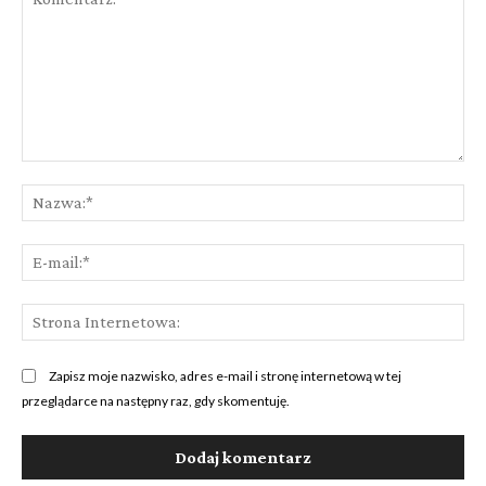
Komentarz:
Na
E-
mai
St
Int
Zapisz moje nazwisko, adres e-mail i stronę internetową w tej
przeglądarce na następny raz, gdy skomentuję.