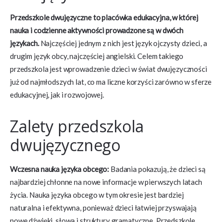
Przedszkole dwujęzyczne to placówka edukacyjna, w której
nauka i codzienne aktywności prowadzone są w dwóch
językach.
Najczęściej jednym z nich jest język ojczysty dzieci, a
drugim język obcy, najczęściej angielski. Celem takiego
przedszkola jest wprowadzenie dzieci w świat dwujęzyczności
już od najmłodszych lat, co ma liczne korzyści zarówno w sferze
edukacyjnej, jak i rozwojowej.
Zalety przedszkola
dwujęzycznego
Wczesna nauka języka obcego:
Badania pokazują, że dzieci są
najbardziej chłonne na nowe informacje w pierwszych latach
życia. Nauka języka obcego w tym okresie jest bardziej
naturalna i efektywna, ponieważ dzieci łatwiej przyswajają
nowe dźwięki, słowa i struktury gramatyczne. Przedszkole