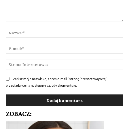
Komentarz:
Na
E-
mai
St
Int
Zapisz moje nazwisko, adres e-mail i stronę internetową w tej
przeglądarce na następny raz, gdy skomentuję.
ZOBACZ: