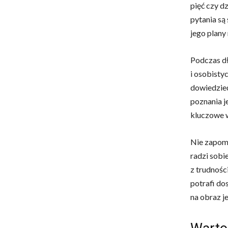
pięć czy d
pytania s
jego plany
Podczas dł
i osobisty
dowiedzieć
poznania j
kluczowe 
Nie zapomn
radzi sobi
z trudnośc
potrafi do
na obraz j