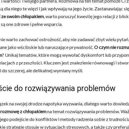
 i wartości Twojego partnera. Rozmowa na ten temat pomoże Ci z
ą dla niego te więzi i jak wpływają na jego życie. Zastanawiając si
 ze swoim chłopakiem
, warto poruszyć kwestię jego relacji z blisk
y są one zdrowe i pełne wsparcia.
ie warto zachować ostrożność, aby nie zadawać zbyt wielu pytań
ane jako wścibskie lub naruszające prywatność.
O czym nie rozma
m
? Unikaj tematów, które mogą wywołać dyskomfort lub przypom
elacjach z przeszłości. Kluczem jest znalezienie równowagi i stwo
 do szczerej, ale delikatnej wymiany myśli.
ście do rozwiązywania problemów
zek na swojej drodze napotyka wyzwania, dlatego warto dowiedzi
 rozmowę z chłopakiem
na temat rozwiązywania problemów. Ważn
jego podejście do konfliktów i metody radzenia sobie z trudnośc
kie strategie stosuje w sytuacjach stresowych, a także czy preferu