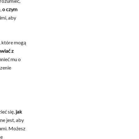
rozumieć,
ę,
o czym
imi, aby
, które mogą
wiać z
nieć mu o
rzenie
eć się,
jak
e jest, aby
iami. Możesz
je