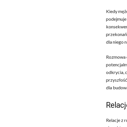
Kiedy mężc
podejmuje 
konsekwent
przekonań 
dla niego 
Rozmowa o
potencjaln
odkrycia, 
przyszłość
dla budowan
Relacj
Relacje z 