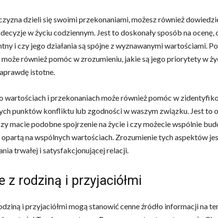
zyzna dzieli się swoimi przekonaniami, możesz również dowiedzieć
decyzje w życiu codziennym. Jest to doskonały sposób na ocenę, c
ny i czy jego działania są spójne z wyznawanymi wartościami. Po
może również pomóc w zrozumieniu, jakie są jego priorytety w życi
naprawdę istotne.
 wartościach i przekonaniach może również pomóc w zidentyfik
ych punktów konfliktu lub zgodności w waszym związku. Jest to 
czy macie podobne spojrzenie na życie i czy możecie wspólnie bu
 opartą na wspólnych wartościach. Zrozumienie tych aspektów je
ia trwałej i satysfakcjonującej relacji.
e z rodziną i przyjaciółmi
rodziną i przyjaciółmi mogą stanowić cenne źródło informacji na t