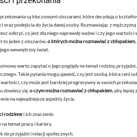
ści i przekonania
 przekonania są kluczowymi obszarami, które decydują o kształto
 oraz podejścia do życia danej osoby. Rozmawiając z mężczyzną 
esz odkryć, co jest dla niego naprawdę ważne i czy jego wartości 
st to jeden z obszarów,
o których można rozmawiać z chłopakiem
,
jego wewnętrzny świat.
zmowy warto zapytać o jego poglądy na temat rodziny, przyjaźni, 
ecznego. Takie pytania mogą ujawnić, czy jest osobą, która ceni so
 wartości, czy może jest bardziej progresywny w swoich przekona
u dowiesz się,
o czym można rozmawiać z chłopakiem
, aby lepiej
zenie na najważniejsze aspekty życia.
i rodzinne
i ich znaczenie.
 na temat pracy i kariery.
k do przyjaźni i relacji społecznych.