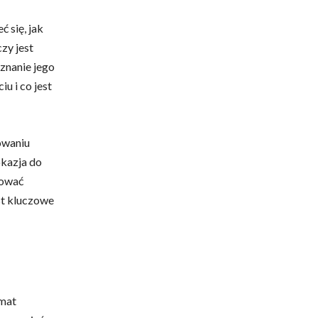
 się, jak
zy jest
znanie jego
u i co jest
owaniu
okazja do
dować
st kluczowe
emat