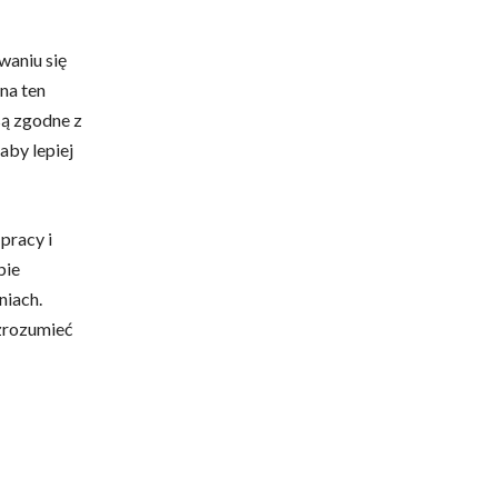
waniu się
na ten
są zgodne z
 aby lepiej
pracy i
bie
niach.
 zrozumieć