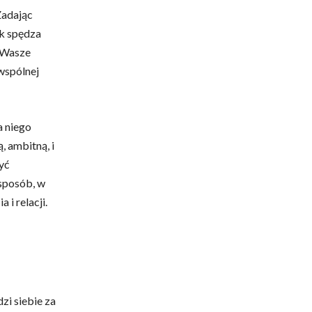
Zadając
ak spędza
y Wasze
wspólnej
a niego
, ambitną, i
yć
sposób, w
 i relacji.
zi siebie za