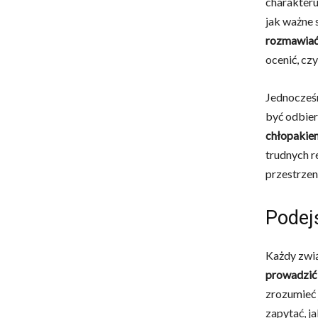
charakteru
jak ważne s
rozmawiać
ocenić, cz
Jednocześn
być odbier
chłopakie
trudnych r
przestrzeni
Podej
Każdy zwią
prowadzić
zrozumieć 
zapytać, ja