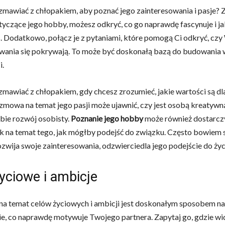
mawiać z chłopakiem, aby poznać jego zainteresowania i pasje? 
tyczące jego hobby, możesz odkryć, co go naprawdę fascynuje i j
. Dodatkowo, połącz je z pytaniami, które pomogą Ci odkryć, cz
wania się pokrywają. To może być doskonałą bazą do budowania 
i.
mawiać z chłopakiem, gdy chcesz zrozumieć, jakie wartości są dl
mowa na temat jego pasji może ujawnić, czy jest osobą kreatywną
obie rozwój osobisty.
Poznanie jego hobby
może również dostarcz
 na temat tego, jak mógłby podejść do związku. Często bowiem 
ozwija swoje zainteresowania, odzwierciedla jego podejście do życia
yciowe i ambicje
a temat celów życiowych i ambicji jest doskonałym sposobem na
e, co naprawdę motywuje Twojego partnera. Zapytaj go, gdzie wid