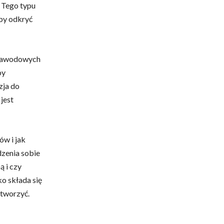
. Tego typu
aby odkryć
i zawodowych
by
zja do
jest
ów i jak
dzenia sobie
ą i czy
ko składa się
stworzyć.