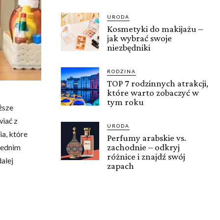
URODA
Kosmetyki do makijażu –
jak wybrać swoje
niezbędniki
RODZINA
TOP 7 rodzinnych atrakcji,
które warto zobaczyć w
tym roku
ższe
wiać z
URODA
ia, które
Perfumy arabskie vs.
zachodnie – odkryj
wiednim
różnice i znajdź swój
alej
zapach