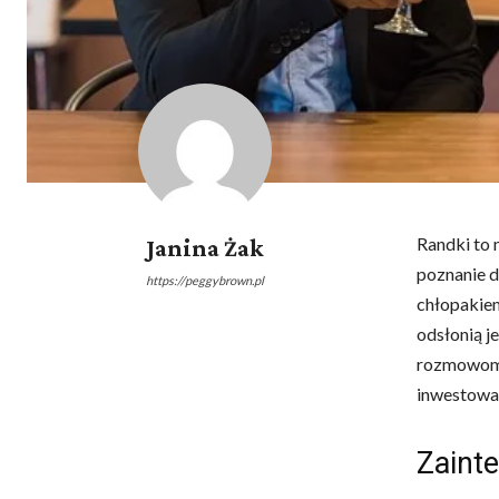
Randki to 
Janina Żak
poznanie d
https://peggybrown.pl
chłopakiem
odsłonią j
rozmowom m
inwestować
Zainte