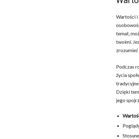
Warto
Wartości i
osobowości
temat, moż
twoimi. Je
zrozumieć 
Podczas ro
życia społ
tradycyjne
Dzięki tem
jego spojr
Wartośc
Poglądy
Stosune