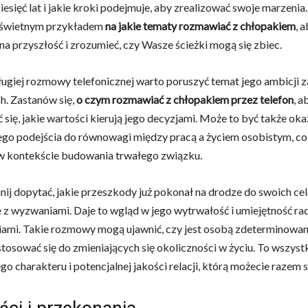
ziesięć lat i jakie kroki podejmuje, aby zrealizować swoje marzenia
ą świetnym przykładem
na jakie tematy rozmawiać z chłopakiem
, 
 na przyszłość i zrozumieć, czy Wasze ścieżki mogą się zbiec.
ugiej rozmowy telefonicznej warto poruszyć temat jego ambicj
ch. Zastanów się,
o czym rozmawiać z chłopakiem przez telefon
, a
 się, jakie wartości kierują jego decyzjami. Może to być także oka
ego podejścia do równowagi między pracą a życiem osobistym, co 
w kontekście budowania trwałego związku.
ij dopytać, jakie przeszkody już pokonał na drodze do swoich cel
e z wyzwaniami. Daje to wgląd w jego wytrwałość i umiejętność ra
iami. Takie rozmowy mogą ujawnić, czy jest osobą zdeterminowan
stosować się do zmieniających się okoliczności w życiu. To wszyst
ego charakteru i potencjalnej jakości relacji, którą możecie razem 