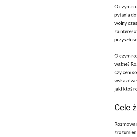
O czym roz
pytania do
wolny czas
zaintereso
przyszłośc
O czym roz
ważne? Roz
czy ceni s
wskazówek
jaki ktoś r
Cele ż
Rozmowa n
zrozumieni