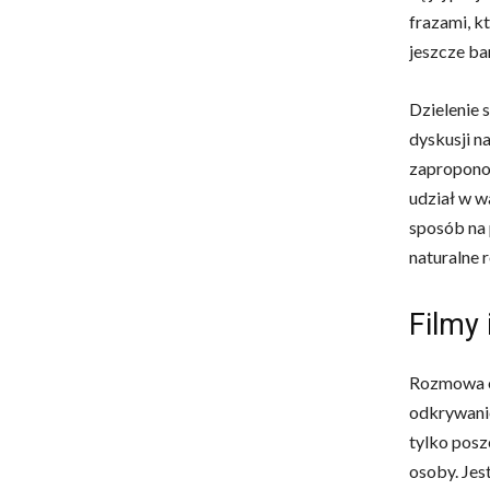
frazami, k
jeszcze ba
Dzielenie 
dyskusji n
zaproponow
udział w w
sposób na 
naturalne 
Filmy 
Rozmowa
odkrywanie
tylko posz
osoby. Jes