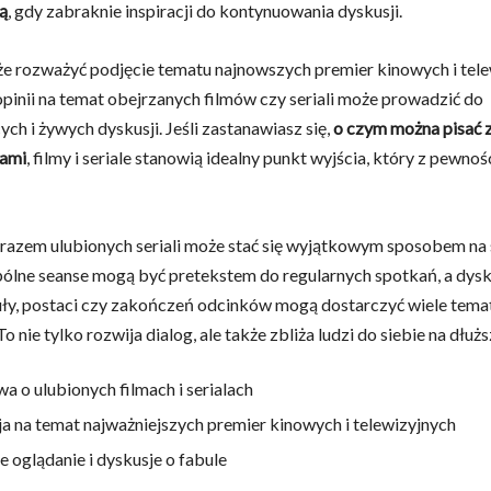
ą
, gdy zabraknie inspiracji do kontynuowania dyskusji.
e rozważyć podjęcie tematu najnowszych premier kinowych i tele
inii na temat obejrzanych filmów czy seriali może prowadzić do
ych i żywych dyskusji. Jeśli zastanawiasz się,
o czym można pisać 
ami
, filmy i seriale stanowią idealny punkt wyjścia, który z pewno
razem ulubionych seriali może stać się wyjątkowym sposobem na
ólne seanse mogą być pretekstem do regularnych spotkań, a dysk
ły, postaci czy zakończeń odcinków mogą dostarczyć wiele tem
 nie tylko rozwija dialog, ale także zbliża ludzi do siebie na dłuż
 o ulubionych filmach i serialach
a na temat najważniejszych premier kinowych i telewizyjnych
 oglądanie i dyskusje o fabule