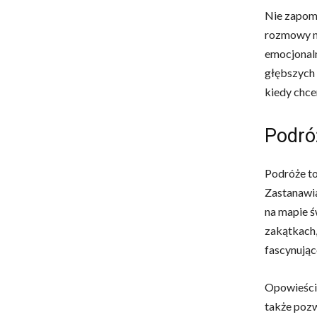
Nie zapomin
rozmowy n
emocjonal
głębszych
kiedy chce
Podróż
Podróże to
Zastanawia
na mapie ś
zakątkach,
fascynując
Opowieści 
także pozw