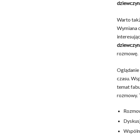
dziewczyn
Warto takż
Wymiana op
interesując
dziewczyn
rozmowę.
Oglądanie 
czasu. Wsp
temat fabu
rozmowy. To
Rozmowa
Dyskusj
Wspólne