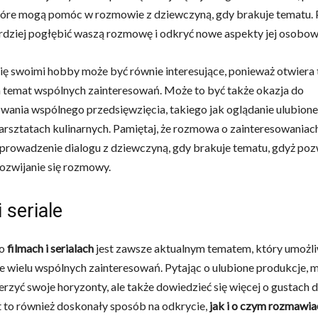
tóre mogą pomóc w rozmowie z dziewczyną, gdy brakuje tematu. 
rdziej pogłębić waszą rozmowę i odkryć nowe aspekty jej osobow
się swoimi hobby może być równie interesujące, ponieważ otwiera
a temat wspólnych zainteresowań. Może to być także okazja do
ania wspólnego przedsięwzięcia, takiego jak oglądanie ulubione
arsztatach kulinarnych. Pamiętaj, że rozmowa o zainteresowaniac
prowadzenie dialogu z dziewczyną, gdy brakuje tematu, gdyż poz
rozwijanie się rozmowy.
i seriale
 o
filmach i serialach
jest zawsze aktualnym tematem, który umożli
 wielu wspólnych zainteresowań. Pytając o ulubione produkcje, m
erzyć swoje horyzonty, ale także dowiedzieć się więcej o gustach d
t to również doskonały sposób na odkrycie,
jak i o czym rozmawia