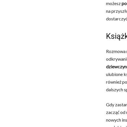
możesz
po
na przyszł
dostarczyć
Książ
Rozmowa n
odkrywanie
dziewczyn
ulubione ks
również po
dalszych s
Gdy zastan
zacząć od 
nowych ins