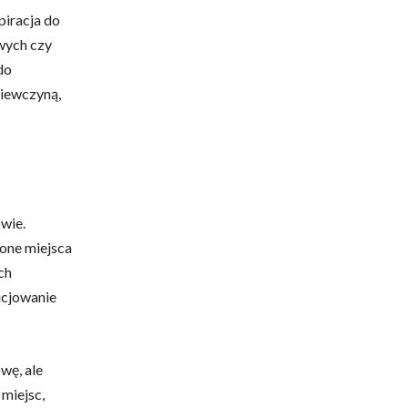
piracja do
wych czy
do
iewczyną,
wie.
ione miejsca
ch
icjowanie
wę, ale
 miejsc,