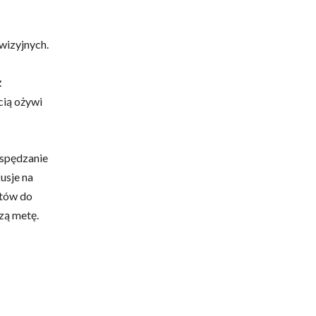
wizyjnych.
z
ścią ożywi
 spędzanie
usje na
atów do
szą metę.