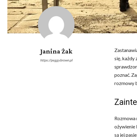
Zastanawia
Janina Żak
się, każdy
https://peggybrown.pl
sprawdzone
poznać. Za
rozmowy bę
Zaint
Rozmowa 
ożywienie 
są jej pas