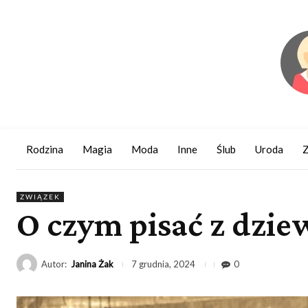
Rodzina
Magia
Moda
Inne
Ślub
Uroda
Z
ZWIĄZEK
O czym pisać z dzie
Autor:
Janina Żak
0
7 grudnia, 2024