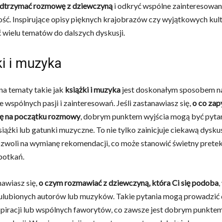
dtrzymać rozmowę z dziewczyną
i odkryć wspólne zainteresowani
ość. Inspirujące opisy pięknych krajobrazów czy wyjątkowych kul
 wielu tematów do dalszych dyskusji.
ki i muzyka
a tematy takie jak
książki i muzyka
jest doskonałym sposobem n
 wspólnych pasji i zainteresowań. Jeśli zastanawiasz się,
o co zap
ę na początku rozmowy
, dobrym punktem wyjścia mogą być pytani
iążki lub gatunki muzyczne. To nie tylko zainicjuje ciekawą dyskus
zwoli na wymianę rekomendacji, co może stanowić świetny pretek
potkań.
awiasz się,
o czym rozmawiać z dziewczyną, która Ci się podoba
,
ulubionych autorów lub muzyków. Takie pytania mogą prowadzić 
piracji lub wspólnych faworytów, co zawsze jest dobrym punktem