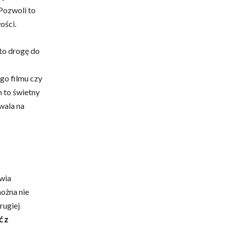
Pozwoli to
ości.
 to drogę do
go filmu czy
h to świetny
wala na
wia
ożna nie
rugiej
ć z