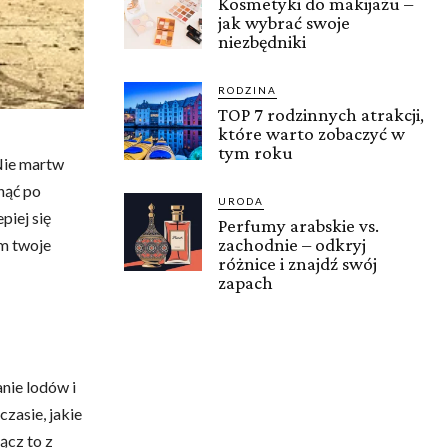
Kosmetyki do makijażu –
jak wybrać swoje
niezbędniki
RODZINA
TOP 7 rodzinnych atrakcji,
które warto zobaczyć w
tym roku
Nie martw
nąć po
URODA
piej się
Perfumy arabskie vs.
zachodnie – odkryj
m twoje
różnice i znajdź swój
zapach
nie lodów i
zasie, jakie
ącz to z