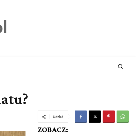
matu?
Udział
ZOBACZ: