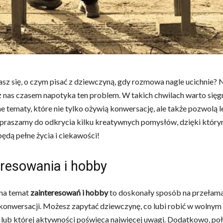
sz się, o czym pisać z dziewczyną, gdy rozmowa nagle ucichnie? 
 z nas czasem napotyka ten problem. W takich chwilach warto sięg
 tematy, które nie tylko ożywią konwersację, ale także pozwolą le
praszamy do odkrycia kilku kreatywnych pomysłów, dzięki który
dą pełne życia i ciekawości!
eresowania i hobby
na temat
zainteresowań i hobby
to doskonały sposób na przełama
konwersacji. Możesz zapytać dziewczynę, co lubi robić w wolnym c
je lub której aktywności poświęca najwięcej uwagi. Dodatkowo, poł