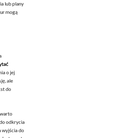
a lub plany
tur mogą
a
ytać
a o jej
ję, ale
st do
 warto
do odkrycia
 wyjścia do