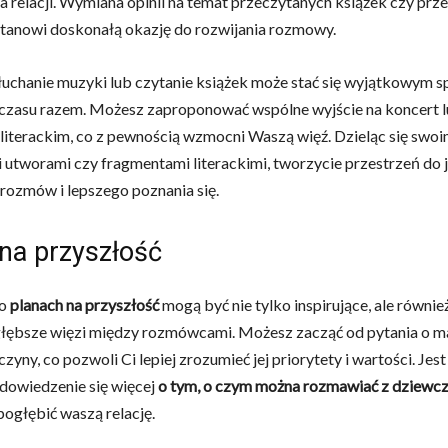
a relacji. Wymiana opinii na temat przeczytanych książek czy prz
tanowi doskonałą okazję do rozwijania rozmowy.
uchanie muzyki lub czytanie książek może stać się wyjątkowym
czasu razem. Możesz zaproponować wspólne wyjście na koncert l
literackim, co z pewnością wzmocni Waszą więź. Dzieląc się swoi
 utworami czy fragmentami literackimi, tworzycie przestrzeń do 
rozmów i lepszego poznania się.
 na przyszłość
 o
planach na przyszłość
mogą być nie tylko inspirujące, ale równi
ębsze więzi między rozmówcami. Możesz zacząć od pytania o ma
zyny, co pozwoli Ci lepiej zrozumieć jej priorytety i wartości. Jest
dowiedzenie się więcej
o tym, o czym można rozmawiać z dziewc
pogłębić waszą relację.