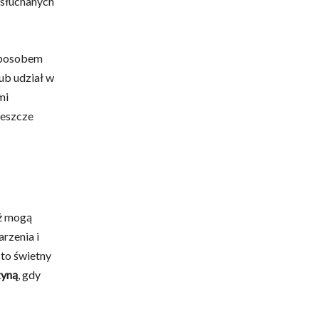
esłuchanych
 sposobem
ub udział w
mi
jeszcze
eż mogą
rzenia i
 to świetny
zyną
, gdy