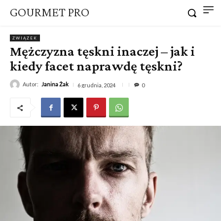
GOURMET PRO
ZWIĄZEK
Mężczyzna tęskni inaczej – jak i
kiedy facet naprawdę tęskni?
Autor:
Janina Żak
6 grudnia, 2024
0