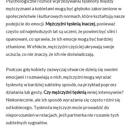
Psychologiczne różnice w przeżywaniu tęsknoty między
mężczyznami a kobietami mogą być głęboko zakorzenione w
społeczeństwie i kulturowych normach, które kształtują nasze
podejście do emocji.
Mężczyźni tęsknią inaczej
, ponieważ
często od najmłodszych lat są uczeni, że powinni być silni i
opanowani, co sprawia, że ich emocje mogą być bardziej
stłumione. W efekcie, mężczyźni częściej ukrywają swoje
uczucia, co nie znaczy, że ich nie doświadczają.
Podczas gdy kobiety zazwyczaj otwarcie dzielą się swoimi
emocjami i rozmawiają o nich, mężczyźni mogą wyrażać
tęsknotę w bardziej subtelny sposób, na przykład poprzez
działania lub gesty.
Czy mężczyźni tęsknią
mniej intensywnie?
Niekoniecznie, ale ich sposób wyrażania się często różni się
od kobiecego. Tęsknota mężczyzn może prowadzić do
nieporozumień w relacjach, jeśli partnerka nie rozumie tych
subtelnych sygnałów.