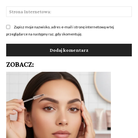
St
Int
Zapisz moje nazwisko, adres e-mail i stronę internetową w tej
przeglądarce na następny raz, gdy skomentuję.
ZOBACZ: