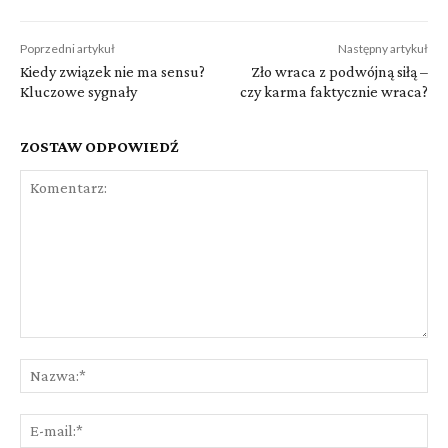
Poprzedni artykuł
Następny artykuł
Kiedy związek nie ma sensu?
Zło wraca z podwójną siłą –
Kluczowe sygnały
czy karma faktycznie wraca?
ZOSTAW ODPOWIEDŹ
Komentarz:
Na
E-
mai