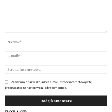
Komentarz:
Na
E-
mai
St
Int
Zapisz moje nazwisko, adres e-mail i stronę internetową w tej
przeglądarce na następny raz, gdy skomentuję.