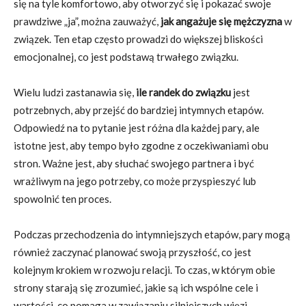
się na tyle komfortowo, aby otworzyć się i pokazać swoje
prawdziwe „ja”, można zauważyć,
jak angażuje się mężczyzna
w
związek. Ten etap często prowadzi do większej bliskości
emocjonalnej, co jest podstawą trwałego związku.
Wielu ludzi zastanawia się,
ile randek do związku
jest
potrzebnych, aby przejść do bardziej intymnych etapów.
Odpowiedź na to pytanie jest różna dla każdej pary, ale
istotne jest, aby tempo było zgodne z oczekiwaniami obu
stron. Ważne jest, aby słuchać swojego partnera i być
wrażliwym na jego potrzeby, co może przyspieszyć lub
spowolnić ten proces.
Podczas przechodzenia do intymniejszych etapów, pary mogą
również zaczynać planować swoją przyszłość, co jest
kolejnym krokiem w rozwoju relacji. To czas, w którym obie
strony starają się zrozumieć, jakie są ich wspólne cele i
wartości, co pomaga w zawiązaniu silniejszych więzi.