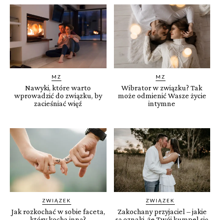
MZ
MZ
Nawyki, które warto
Wibrator w związku? Tak
wprowadzić do związku, by
może odmienić Wasze życie
zacieśniać więź
intymne
ZWIĄZEK
ZWIĄZEK
Jak rozkochać w sobie faceta,
Zakochany przyjaciel – jakie
który kocha inną?
są oznaki, że Twój kumpel się