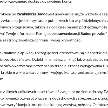
eautoryzowanego dostępu do swojego konta.
rokiem po
zamknięciu Badoo
jest upewnienie się, że wszystkie ses
 zwłaszcza jeśli korzystasz z publicznych lub współdzielonych ur
anych przeglądania, takich jak cookies i pamięć podręczna, mo
yć Twoje informacje. Pamiętaj, że
usuwanie sesji Badoo
po zakoń
a ze strony zwiększa ochronę Twojej prywatności.
aktualizacje aplikacji i przeglądarki internetowej są niezbędne dla
a bezpieczeństwa. Dzięki nim możesz uniknąć luk w zabezpieczen
stać wykorzystane przez osoby trzecie. Proces wylogowania z B
 krokiem w kierunku ochrony Twojego konta przed potencjalnym
mi.
e z silnych, unikalnych haseł również zwiększa poziom ochrony T
to również rozważyć włączenie dodatkowych zabezpieczeń, takic
wa weryfikacja, która dodaje kolejną warstwę ochrony. Ostatecz