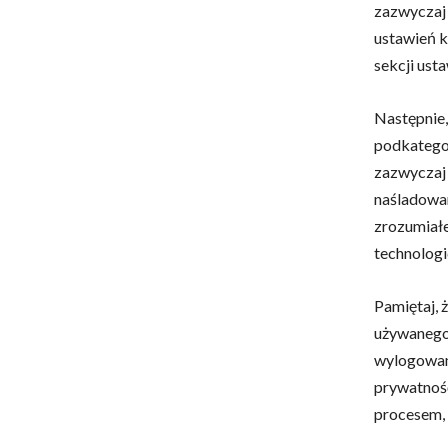
zazwyczaj 
ustawień k
sekcji ust
Następnie,
podkategor
zazwyczaj
naśladowan
zrozumiałe
technolog
Pamiętaj, 
używanego 
wylogowani
prywatność
procesem, 