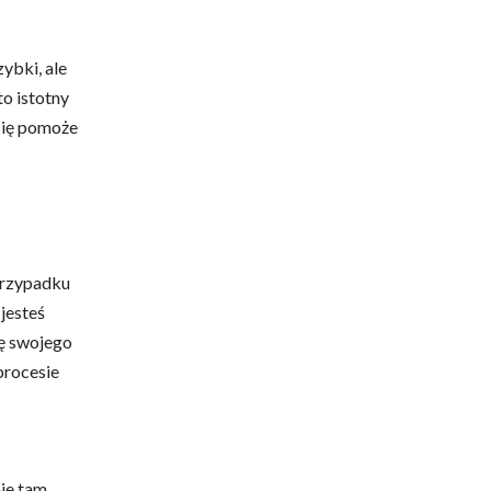
ybki, ale
to istotny
się pomoże
przypadku
 jesteś
ę swojego
procesie
nie tam