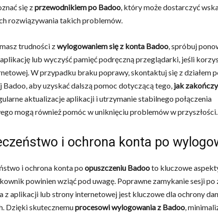
znać się z
przewodnikiem po Badoo
, który może dostarczyć ws
ch rozwiązywania takich problemów.
l masz trudności z
wylogowaniem się z konta Badoo
, spróbuj pono
aplikację lub wyczyść pamięć podręczną przeglądarki, jeśli korzy
ernetowej. W przypadku braku poprawy, skontaktuj się z działem
j Badoo, aby uzyskać dalszą pomoc dotyczącą tego,
jak zakończyć
gularne aktualizacje aplikacji i utrzymanie stabilnego połączenia
wego mogą również pomóc w uniknięciu problemów w przyszłości.
eczeństwo i ochrona konta po wylogo
ństwo i ochrona konta po
opuszczeniu Badoo
to kluczowe aspekty
kownik powinien wziąć pod uwagę. Poprawne zamykanie sesji po
a z aplikacji lub strony internetowej jest kluczowe dla ochrony da
. Dzięki skutecznemu
procesowi wylogowania z Badoo
, minimali