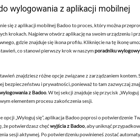
do wylogowania z aplikacji mobilnej
e się z aplikacji mobilnej Badoo to proces, który można przepr
tych krokach. Najpierw otwórz aplikację na swoim urządzeniu i pr
wnego, gdzie znajduje się ikona profilu. Kliknięcie na tę ikonę umo
tawień, co stanowi pierwszy krok w naszym
poradniku wylogowy
awień znajdziesz różne opcje związane z zarządzaniem kontem. S
j bezpieczeństwu i prywatności, ponieważ to tam zazwyczaj znaj
 wylogowania z Badoo
. W tej sekcji znajduje się przycisk „Wyloguj 
owym elementem procesu zakończenia sesji.
 opcji „Wyloguj się”, aplikacja Badoo poprosi o potwierdzenie Two
ę, że potwierdzasz chęć
wyjścia z Badoo
, aby uniknąć przypadko
nia sesji aktywnej. Po potwierdzeniu powinieneś zostać automat