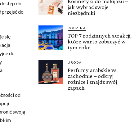
Kosmetyki do makijażu –
 dostęp do
jak wybrać swoje
 przejść do
niezbędniki
RODZINA
TOP 7 rodzinnych atrakcji,
e się
które warto zobaczyć w
kacja
tym roku
cyjne do
y
URODA
Perfumy arabskie vs.
ia
zachodnie – odkryj
różnice i znajdź swój
zapach
eżności od
opcji
hronić swoją
ybkim