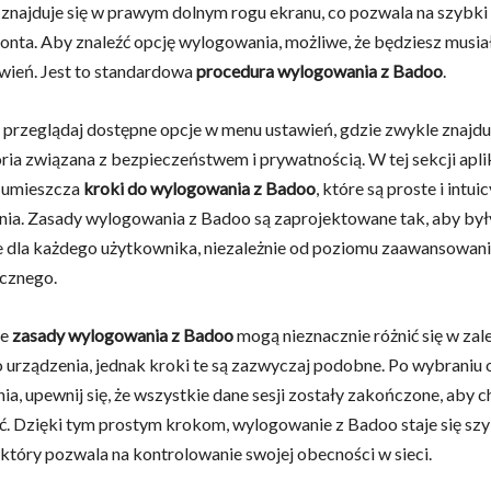
znajduje się w prawym dolnym rogu ekranu, co pozwala na szybki
onta. Aby znaleźć opcję wylogowania, możliwe, że będziesz musiał
awień. Jest to standardowa
procedura wylogowania z Badoo
.
 przeglądaj dostępne opcje w menu ustawień, gdzie zwykle znajduj
ia związana z bezpieczeństwem i prywatnością. W tej sekcji apli
 umieszcza
kroki do wylogowania z Badoo
, które są proste i intui
ia. Zasady wylogowania z Badoo są zaprojektowane tak, aby był
 dla każdego użytkownika, niezależnie od poziomu zaawansowan
icznego.
że
zasady wylogowania z Badoo
mogą nieznacznie różnić się w zal
urządzenia, jednak kroki te są zazwyczaj podobne. Po wybraniu 
a, upewnij się, że wszystkie dane sesji zostały zakończone, aby c
. Dzięki tym prostym krokom, wylogowanie z Badoo staje się sz
który pozwala na kontrolowanie swojej obecności w sieci.