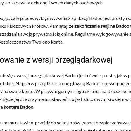
y, co zapewnia ochronę Twoich danych osobowych.
ąc, cały proces wylogowywania z aplikacji Badoo jest prosty i sz
lku kluczowych kroków. Pamiętaj, że
zakończenie sesji na Badoo
rządzania swoją prywatnością online. Regularne wylogowywanie 
bezpieczeństwo Twojego konta.
owanie z wersji przeglądarkowej
e się z wersji przeglądarkowej Badoo jest równie proste, jak w 
obilnej. Najpierw przejdź na stronę główną Badoo i upewnij się, że
y na swoje konto. W prawym górnym rogu ekranu znajdziesz ikon
liknięcie jej otworzy menu ustawień, co jest kluczowym krokiem w 
ia kontem Badoo
.
u menu ustawień, przejdź do sekcji poświęconej bezpieczeństwu i
i, gdzie znajdują się opcje dotyczące
wyłączenia Badoo
. To właś