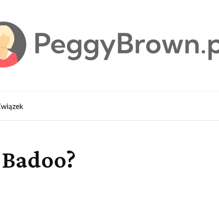
wiązek
 Badoo?