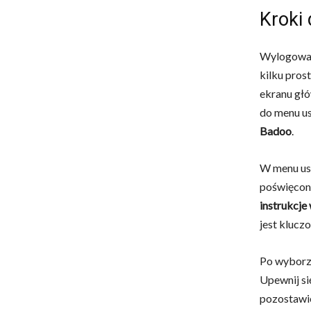
Kroki 
Wylogowani
kilku pros
ekranu głó
do menu us
Badoo
.
W menu ust
poświęcone
instrukcje
jest klucz
Po wyborze
Upewnij si
pozostawie