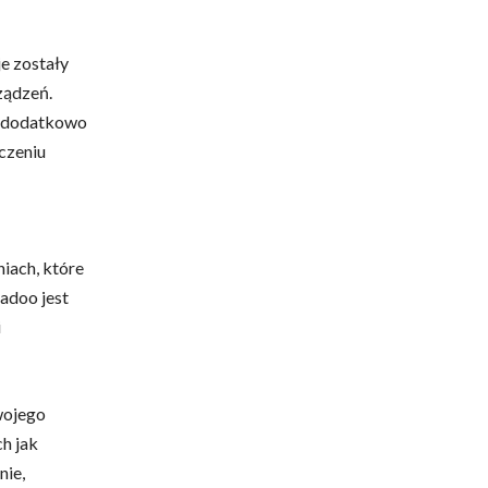
je zostały
ządzeń.
że dodatkowo
czeniu
iach, które
adoo jest
i
wojego
h jak
nie,