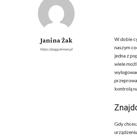
W dobie cy
Janina Żak
naszym cod
https://peggybrown.pl
jedna z po
wiele możl
wylogować
przeprowad
kontrolą n
Znajd
Gdy chces
urządzeniu