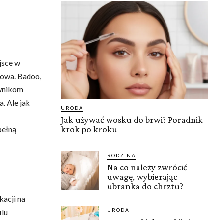
jsce w
zowa. Badoo,
ownikom
. Ale jak
URODA
Jak używać wosku do brwi? Poradnik
krok po kroku
pełną
RODZINA
Na co należy zwrócić
uwagę, wybierając
ubranka do chrztu?
kacji na
URODA
ilu