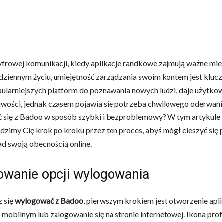
frowej komunikacji, kiedy aplikacje randkowe zajmują ważne mie
ziennym życiu, umiejętność zarządzania swoim kontem jest kluc
pularniejszych platform do poznawania nowych ludzi, daje użytk
iwości, jednak czasem pojawia się potrzeba chwilowego oderwania
 się z Badoo w sposób szybki i bezproblemowy? W tym artykule
zimy Cię krok po kroku przez ten proces, abyś mógł cieszyć się 
ad swoją obecnością online.
owanie opcji wylogowania
z się
wylogować z Badoo
, pierwszym krokiem jest otworzenie apli
 mobilnym lub zalogowanie się na stronie internetowej. Ikona prof