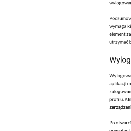
wylogowan
Podsumowuj
wymaga ki
element za
utrzymać 
Wylog
Wylogowani
aplikacji m
zalogowan
profilu. K
zarządzan
Po otwarci
prywatnośc