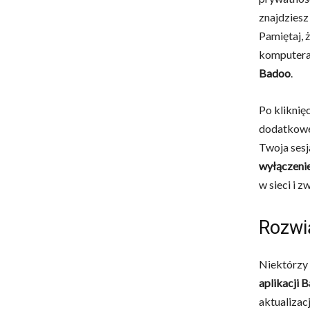
znajdziesz
Pamiętaj, 
komputera
Badoo
.
Po kliknię
dodatkowe
Twoja sesj
wyłączeni
w sieci i 
Rozwi
Niektórzy
aplikacji 
aktualizac