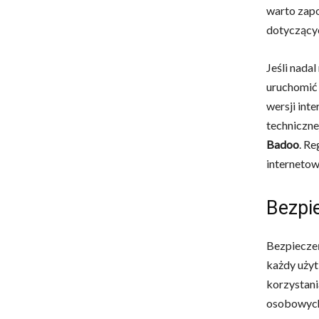
warto zapo
dotyczący
Jeśli nada
uruchomić 
wersji int
techniczne
Badoo
. Re
interneto
Bezpi
Bezpiecze
każdy użyt
korzystani
osobowych