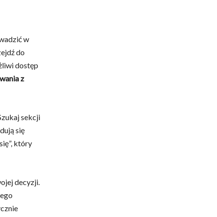
owadzić w
zejdź do
żliwi dostęp
wania z
zukaj sekcji
dują się
się”, który
jej decyzji.
wego
ycznie