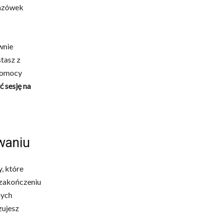
kazówek
wnie
stasz z
 pomocy
 sesję na
waniu
, które
 zakończeniu
nych
zujesz