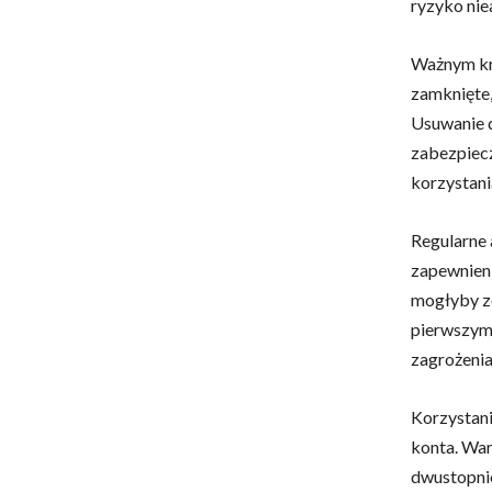
ryzyko ni
Ważnym k
zamknięte,
Usuwanie d
zabezpiecz
korzystani
Regularne 
zapewnieni
mogłyby zo
pierwszym
zagrożenia
Korzystani
konta. War
dwustopnio