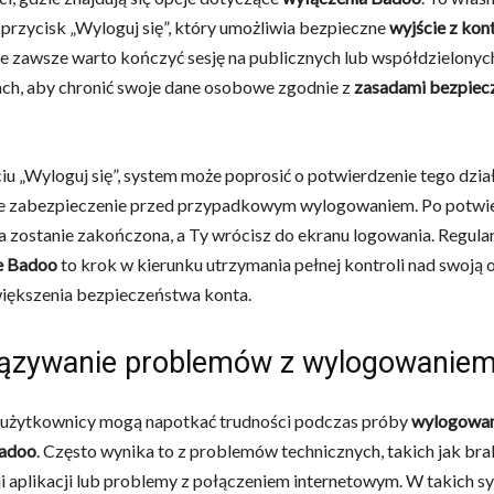
 przycisk „Wyloguj się”, który umożliwia bezpieczne
wyjście z ko
że zawsze warto kończyć sesję na publicznych lub współdzielonyc
ch, aby chronić swoje dane osobowe zgodnie z
zasadami bezpiec
ciu „Wyloguj się”, system może poprosić o potwierdzenie tego dział
 zabezpieczenie przed przypadkowym wylogowaniem. Po potwie
a zostanie zakończona, a Ty wrócisz do ekranu logowania. Regula
e Badoo
to krok w kierunku utrzymania pełnej kontroli nad swoją
zwiększenia bezpieczeństwa konta.
ązywanie problemów z wylogowanie
 użytkownicy mogą napotkać trudności podczas próby
wylogowani
Badoo
. Często wynika to z problemów technicznych, takich jak bra
ji aplikacji lub problemy z połączeniem internetowym. W takich s