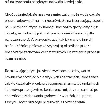
niż na tworzeniu odrębnych nazw dla każdej z płci.
Choć pytanie, jak się nazywa samiec żaby, może wydawać się
proste, odpowiedź na nie rzuca światło na interesujący aspekt
nauk przyrodniczych. W biologii nierzadko spotykamy się z
zasadą, że nie każdy gatunek posiada unikalne nazwy dla
oznaczenia płci. W przypadku żab, tak jak u wielu innych
amfibii, różnice płciowe zazwyczaj są określane przez
obserwację zachowań, cech fizycznych lub w trakcie procesu
rozmnażania.
Rozmawiając o tym, jak się nazywa samiec żaby, warto
również wspomnieć o niezwykłych adaptacjach, jakie samce
żab wykształciły w celu przyciągnięcia samic. Od unikalnych
śpiewów, przez zjawisko konkurencji między samcami, aż po
specyficzne zachowania godowe – świat żab jest pełen
fascynujących strategii przetrwania i rozmnażania.