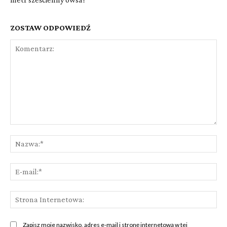
ZOSTAW ODPOWIEDŹ
Komentarz:
Na
E-
mai
St
Int
Zapisz moje nazwisko, adres e-mail i stronę internetową w tej