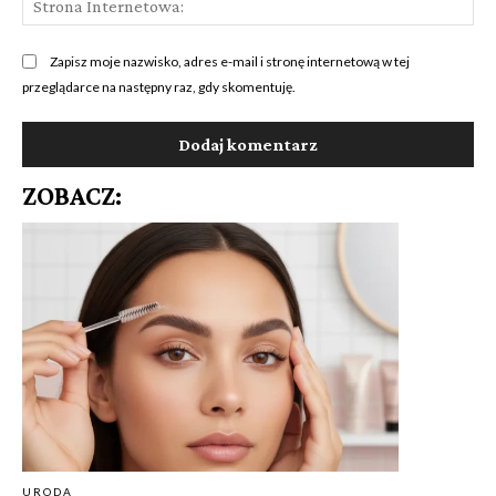
Int
Zapisz moje nazwisko, adres e-mail i stronę internetową w tej
przeglądarce na następny raz, gdy skomentuję.
ZOBACZ:
URODA