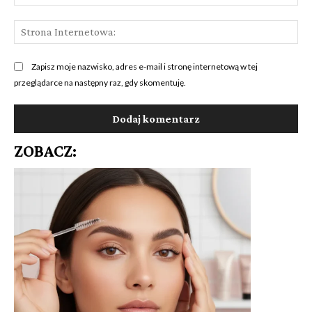
mai
St
Int
Zapisz moje nazwisko, adres e-mail i stronę internetową w tej
przeglądarce na następny raz, gdy skomentuję.
ZOBACZ: