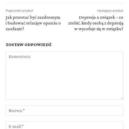
Poprzedni artykuł
Następny artykuł
Jak przestać być zazdrosnym
Depresja a związek – co
i budować relacjęw oparciu o
zrobić, kiedy osobą z depresją
zaufanie?
w wycofuje się w związku?
ZOSTAW ODPOWIEDŹ
Komentarz:
Na
E-