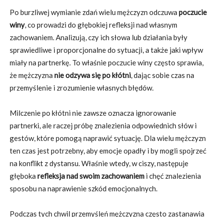
Po burzliwej wymianie zdań wielu mężczyzn odczuwa
poczucie
winy
, co prowadzi do głębokiej refleksji nad własnym
zachowaniem. Analizują, czy ich słowa lub działania były
sprawiedliwe i proporcjonalne do sytuacji, a także jaki wpływ
miały na partnerkę. To właśnie poczucie winy często sprawia,
że mężczyzna
nie odzywa się po kłótni
, dając sobie czas na
przemyślenie i zrozumienie własnych błędów.
Milczenie po kłótni nie zawsze oznacza ignorowanie
partnerki, ale raczej próbę znalezienia odpowiednich słów i
gestów, które pomogą naprawić sytuację. Dla wielu mężczyzn
ten czas jest potrzebny, aby emocje opadły i by mogli spojrzeć
na konflikt z dystansu. Właśnie wtedy, w ciszy, następuje
głęboka
refleksja nad swoim zachowaniem
i chęć znalezienia
sposobu na naprawienie szkód emocjonalnych.
Podczas tych chwil przemyśleń mężczyzna często zastanawia