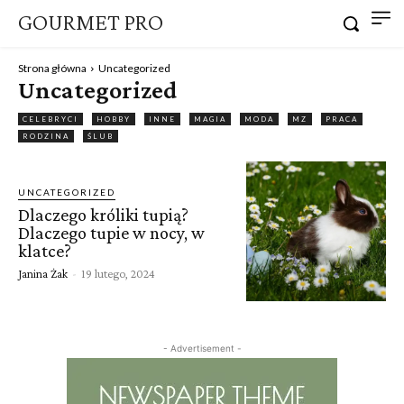
GOURMET PRO
Strona główna
Uncategorized
Uncategorized
CELEBRYCI
HOBBY
INNE
MAGIA
MODA
MZ
PRACA
RODZINA
ŚLUB
UNCATEGORIZED
Dlaczego króliki tupią?
Dlaczego tupie w nocy, w
klatce?
Janina Żak
-
19 lutego, 2024
- Advertisement -