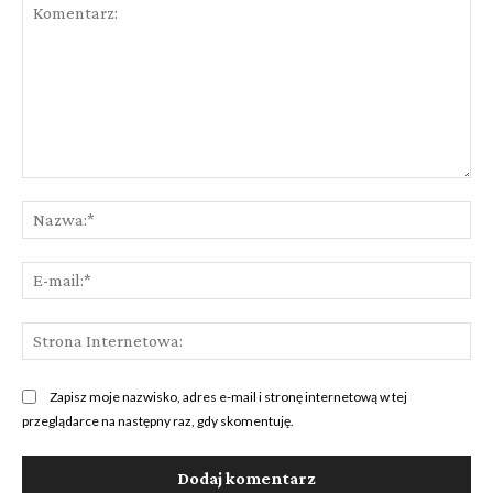
Komentarz:
Na
E-
mai
St
Int
Zapisz moje nazwisko, adres e-mail i stronę internetową w tej
przeglądarce na następny raz, gdy skomentuję.