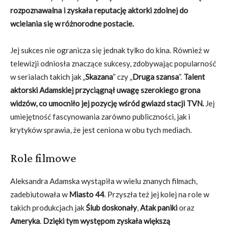
rozpoznawalna i zyskała reputację aktorki zdolnej do
wcielania się w różnorodne postacie.
Jej sukces nie ogranicza się jednak tylko do kina. Również w
telewizji odniosła znaczące sukcesy, zdobywając popularność
w serialach takich jak „
Skazana
” czy „
Druga szansa
”.
Talent
aktorski Adamskiej przyciągnął uwagę szerokiego grona
widzów, co umocniło jej pozycję wśród gwiazd stacji TVN.
Jej
umiejętność fascynowania zarówno publiczności, jak i
krytyków sprawia, że jest ceniona w obu tych mediach.
Role filmowe
Aleksandra Adamska wystąpiła w wielu znanych filmach,
zadebiutowała w
Miasto 44
. Przyszła też jej kolej na role w
takich produkcjach jak
Ślub doskonały
,
Atak paniki
oraz
Ameryka
.
Dzięki tym występom zyskała większą