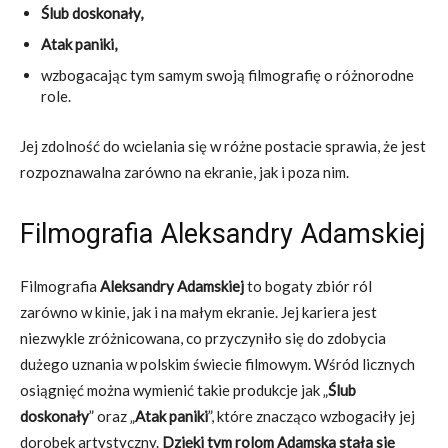
Ślub doskonały,
Atak paniki,
wzbogacając tym samym swoją filmografię o różnorodne
role.
Jej zdolność do wcielania się w różne postacie sprawia, że jest
rozpoznawalna zarówno na ekranie, jak i poza nim.
Filmografia Aleksandry Adamskiej
Filmografia
Aleksandry Adamskiej
to bogaty zbiór ról
zarówno w kinie, jak i na małym ekranie. Jej kariera jest
niezwykle zróżnicowana, co przyczyniło się do zdobycia
dużego uznania w polskim świecie filmowym. Wśród licznych
osiągnięć można wymienić takie produkcje jak „
Ślub
doskonały
” oraz „
Atak paniki
”, które znacząco wzbogaciły jej
dorobek artystyczny.
Dzięki tym rolom Adamska stała się