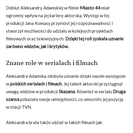
Debiut Aleksandry Adamskiej w filmie
Miasto 44
miał
ogromny wpływ na jej karierę aktorską. Występ w tej
produkcji Jana Komasy przyniósł jej rozpoznawalność i
stworzył możliwości do udziału w kolejnych projektach
filmowych oraz telewizyjnych.
Dzięki tej roli zyskała uznanie
zarówno widzów, jak i krytyków.
Znane role w serialach i filmach
Aleksandra Adamska zdobyła uznanie dzięki swoim występom
w
polskich serialach i filmach
. Jej talent aktorski przyciągnął
uwagę widzów w produkcji
Skazana
. Również w serialu
Druga
szansa
pokazała swoje umiejętności, co umocniło jej pozycję
w stacji TVN.
Aleksandra brała także udział w takich filmach jak: